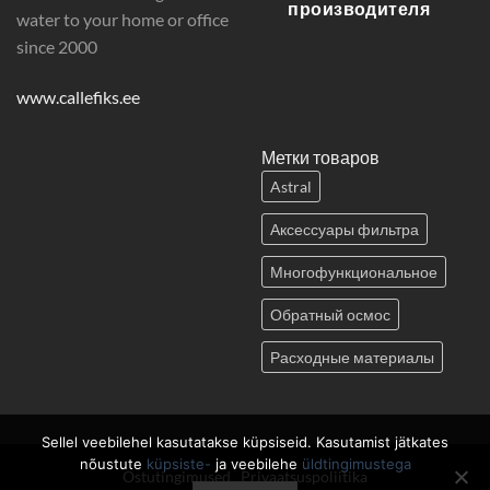
производителя
water to your home or office
since 2000
www.callefiks.ee
Метки товаров
Astral
Аксессуары фильтра
Многофункциональное
Обратный осмос
Расходные материалы
Смягчение воды
Sellel veebilehel kasutatakse küpsiseid. Kasutamist jätkates
Смягчители воды
nõustute
küpsiste-
ja veebilehe
üldtingimustega
Ostutingimused
Privaatsuspoliitika
УФ прибор