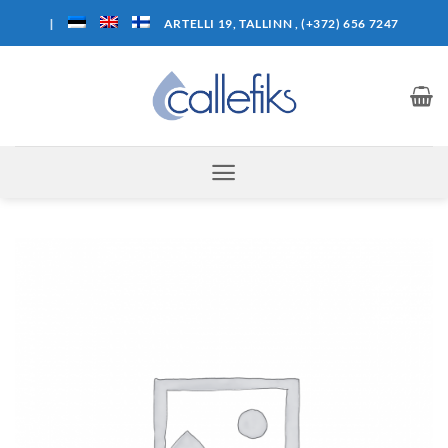
Skip
I
ARTELLI 19, TALLINN , (+372) 656 7247
to
content